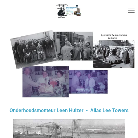
Ga
direct
naar
de
hoofdinhoud
Onderhoudsmonteur Leen Huizer - Alias Lee Towers